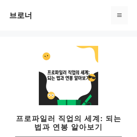
컨
텐
브로너
메
츠
로
뉴
건
너
뛰
기
프로파일러 직업의 세계: 되는
법과 연봉 알아보기