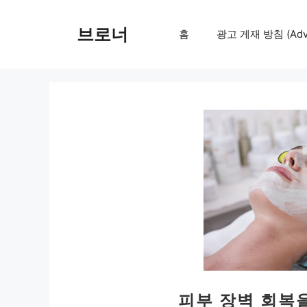
컨
텐
브로너
홈
광고 게재 방침 (Adver
츠
로
건
너
뛰
기
피부 장벽 회복을