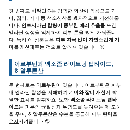
첫 번째로
비타민 C
는 강력한 항산화 작용으로 기
미, 잡티, 기미 등
색소침착을 효과적으로 개선
해줍
니다.
안토시아닌 함량이 풍부한 베리 추출물
또한
멜라닌 생성을 억제하여 피부 톤을 밝게 가꿔줍니
다. 특히 이 성분들은
피부 자극 없이 자연스럽게 기
미를 개선
해주는 것으로 알려져 있습니다 🙂
아르부틴과 엑소좀 라이트닝 펩타이드,
히알루론산
두 번째로는
아르부틴
이 있습니다. 아르부틴은 피부
내 멜라닌 합성을 저해하여
기미와 잡티 개선
에 탁
월한 효과를 발휘하죠. 또한
엑소좀 라이트닝 펩타
이드
는 피부의 균질성과 투명도를 높여주는 데 도움
을 주며,
히알루론산
은 수분을 공급해
피부 탄력을
유지
시켜줍니다 😉