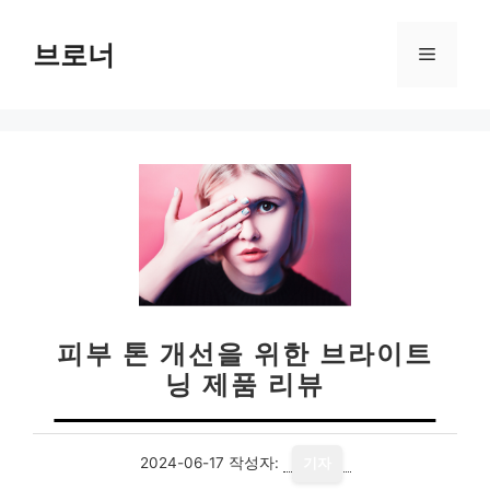
컨
텐
브로너
메
츠
로
뉴
건
너
뛰
기
피부 톤 개선을 위한 브라이트
닝 제품 리뷰
2024-06-17
작성자:
기자