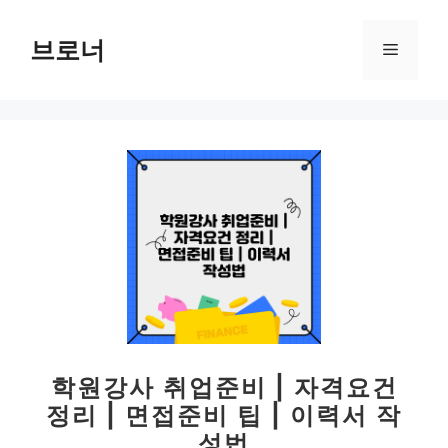
컨
텐
브로너
메
츠
로
뉴
건
너
뛰
기
학원강사 취업준비 | 자격요건
정리 | 면접준비 팁 | 이력서 작
성법