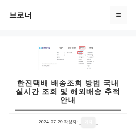
컨
텐
브로너
메
츠
로
뉴
건
너
뛰
기
한진택배 배송조회 방법 국내
실시간 조회 및 해외배송 추적
안내
2024-07-29
작성자:
기자