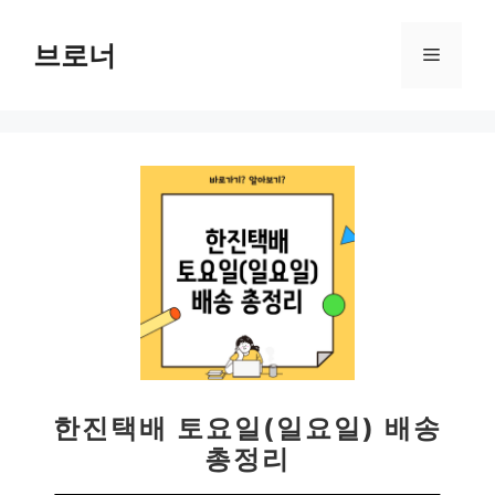
컨
텐
브로너
메
츠
로
뉴
건
너
뛰
기
한진택배 토요일(일요일) 배송
총정리