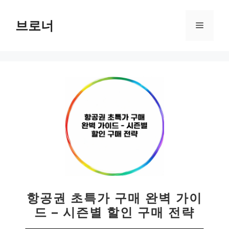
컨
텐
브로너
메
츠
로
뉴
건
너
뛰
기
항공권 초특가 구매 완벽 가이
드 – 시즌별 할인 구매 전략