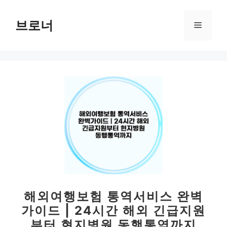
컨
텐
브로너
메
츠
로
뉴
건
너
뛰
기
해외여행보험 통역서비스 완벽
가이드 | 24시간 해외 긴급지원
부터 현지병원 동행통역까지