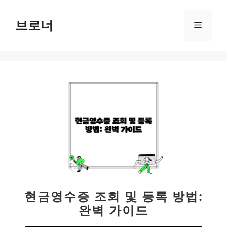
컨
텐
브로너
메
츠
로
뉴
건
너
뛰
기
현금영수증 조회 및 등록 방법:
완벽 가이드