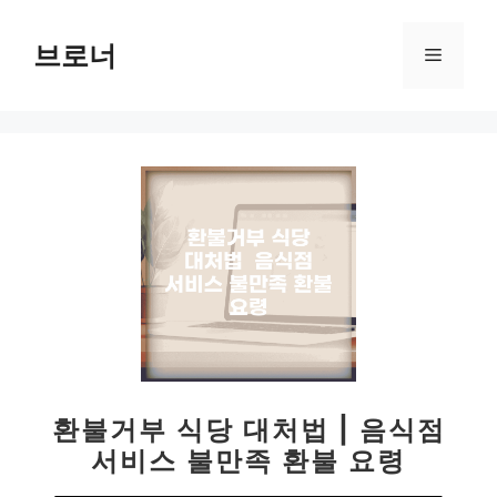
컨
텐
브로너
메
츠
로
뉴
건
너
뛰
기
환불거부 식당 대처법 | 음식점
서비스 불만족 환불 요령