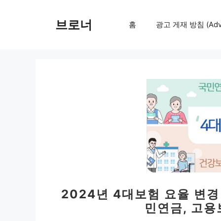
컨
텐
브로너
홈
광고 게재 방침 (Adver
츠
로
건
너
뛰
기
2024년 4대보험 요율 변경
민연금, 고용