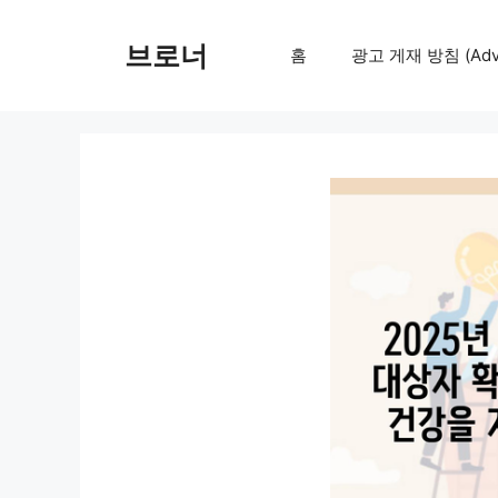
컨
텐
브로너
홈
광고 게재 방침 (Adver
츠
로
건
너
뛰
기