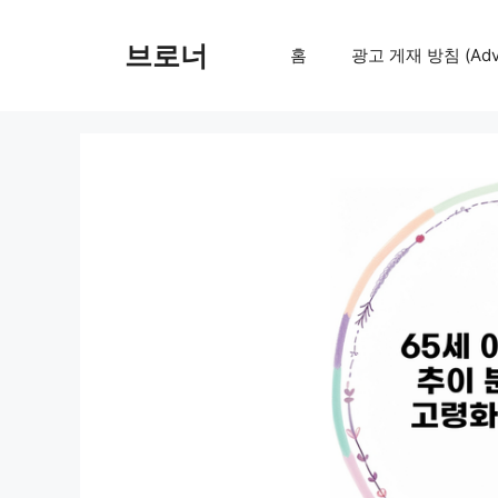
컨
텐
브로너
홈
광고 게재 방침 (Adver
츠
로
건
너
뛰
기