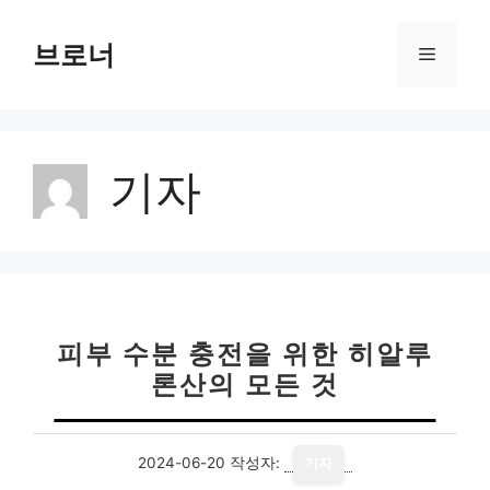
컨
텐
브로너
메
츠
로
뉴
건
너
기자
뛰
기
피부 수분 충전을 위한 히알루
론산의 모든 것
2024-06-20
작성자:
기자