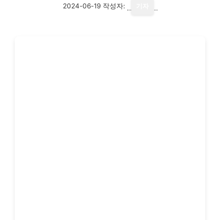
2024-06-19
작성자:
기자
피부 관리에 있어 클레이 마스크는 빼놓을 수 없는
필수품입니다. 이 강력한 흡착력을 지닌 천연 성분
이 피부 트러블의 근본 원인을 해결해 드립니다. 클