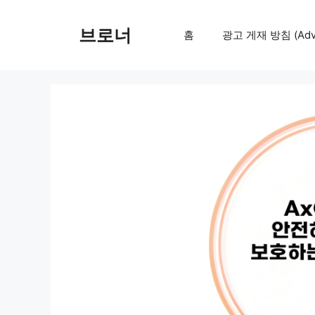
컨
텐
브로너
홈
광고 게재 방침 (Adver
츠
로
건
너
뛰
기