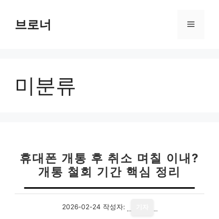
컨
텐
브로너
메
츠
로
뉴
건
너
미분류
뛰
기
휴대폰 개통 후 취소 며칠 이내?
개통 철회 기간 핵심 정리
2026-02-24
작성자:
기자