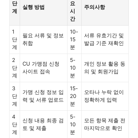
단
요
실행 방법
주의사항
계
시
간
1
10-
필요 서류 및 정보
서류 유효기간 및
단
15
취합
발급 기준 재확인
계
분
2
5-
CU 가맹점 신청
개인 정보 활용 동
단
10
사이트 접속
의 및 회원가입
계
분
3
15-
가맹 신청 정보 입
오타나 누락 없이
단
20
력 및 서류 업로드
정확하게 입력
계
분
4
5-
신청 내용 최종 검
모든 항목 제출 전
단
10
토 및 제출
마지막으로 확인
계
분