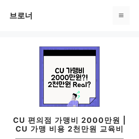
컨
텐
브로너
메
츠
로
뉴
건
너
뛰
기
CU 편의점 가맹비 2000만원 |
CU 가맹 비용 2천만원 교육비