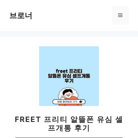
컨
텐
브로너
메
츠
로
뉴
건
너
뛰
기
FREET 프리티 알뜰폰 유심 셀
프개통 후기