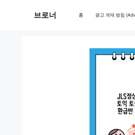
컨
텐
브로너
홈
광고 게재 방침 (Adver
츠
로
건
너
뛰
기