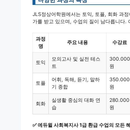
JLS정상어학원에서는 토익, 토플, 회화 과정
가를 받고 있으며, 수업의 질이 남다릅니다.
과정
주요 내용
수강료
명
모의고사 및 실전 테스
300.000
토익
트
원
어휘, 독해, 듣기, 말하
350.000
토플
기 종합
원
실생활 중심의 대화 연
280.000
회화
습
원
✅
에듀윌 사회복지사 1급 환급 수업의 모든 