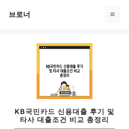
컨
텐
브로너
메
츠
로
뉴
건
너
뛰
기
KB국민카드 신용대출 후기 및
타사 대출조건 비교 총정리