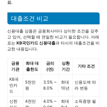
요.
대출조건 비교
신용대출 상품은 금융회사마다 상이한 조건을 갖추
고 있어, 선택할 때 면밀한 비교가 필요합니다. 아래
표는
KB국민카드 신용대출
과 타사의 대출조건을 비
교한 내용입니다.
금융
최대 대
금리
상환
기타 조건
기관
출한도
(연)
기간
KB국
5천만
3.5% ~
최대
신용도에 따
민카
원
8.0%
10년
라 변동
드
신한
4천만
4.0% ~
최대
소득증명 필