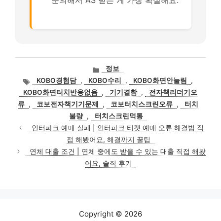
카
정보
테
태
KOBO경험담
,
KOBO수리
,
KOBO화면안눌림
,
고
그
KOBO화면터치반응없음
,
기기결함
,
전자책리더기오
리
류
,
코보전자책기기문제
,
코보터치스크린오류
,
터치
불량
,
터치스크린먹통
인터파크 예매 실패 | 인터파크 티켓 예매 오류 해결법 직
접 해봤어요, 해결까지 꿀팁
연체 대출 조건 | 연체 중에도 받을 수 있는 대출 직접 해봤
어요, 솔직 후기
Copyright © 2026