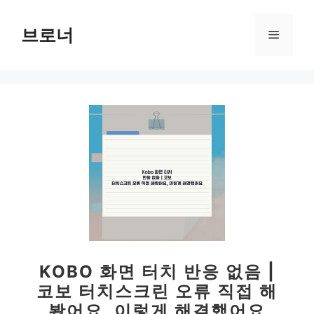
컨
텐
브로너
메
츠
로
뉴
건
너
뛰
기
KOBO 화면 터치 반응 없음 |
코보 터치스크린 오류 직접 해
봤어요, 이렇게 해결했어요