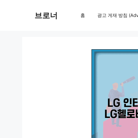
컨
텐
브로너
홈
광고 게재 방침 (Adver
츠
로
건
너
뛰
기