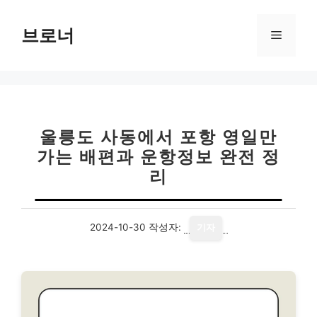
컨
텐
브로너
메
츠
로
뉴
건
너
뛰
기
울릉도 사동에서 포항 영일만
가는 배편과 운항정보 완전 정
리
2024-10-30
작성자:
기자