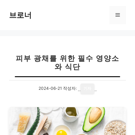
컨
텐
브로너
메
츠
로
뉴
건
너
뛰
기
피부 광채를 위한 필수 영양소
와 식단
2024-06-21
작성자:
기자