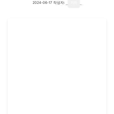
2024-06-17
작성자:
기자
여성에게 있어 피부 관리는 단순한 외모 관리를 넘
어 자신감과 건강을 위한 필수적인 과정입니다. 우