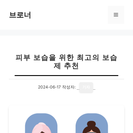
컨
텐
브로너
메
츠
로
뉴
건
너
뛰
기
피부 보습을 위한 최고의 보습
제 추천
2024-06-17
작성자:
기자