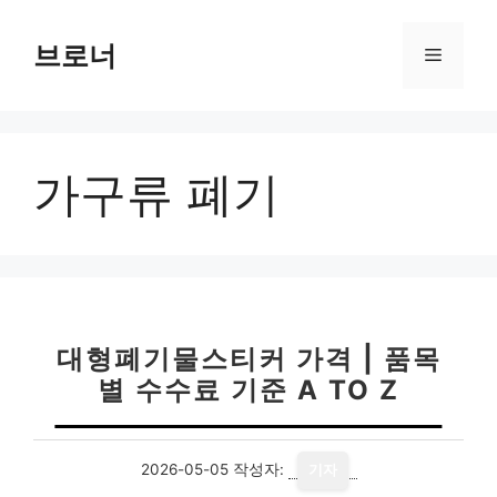
컨
텐
브로너
메
츠
로
뉴
건
너
가구류 폐기
뛰
기
대형폐기물스티커 가격 | 품목
별 수수료 기준 A TO Z
2026-05-05
작성자:
기자