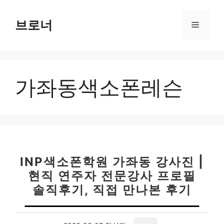
컨
텐
브로너
메
츠
로
뉴
건
너
가좌동색소폰레슨
뛰
기
INP색소폰학원 가좌동 강사진 |
현직 연주자 전문강사 프로필
솔직후기, 직접 만나본 후기