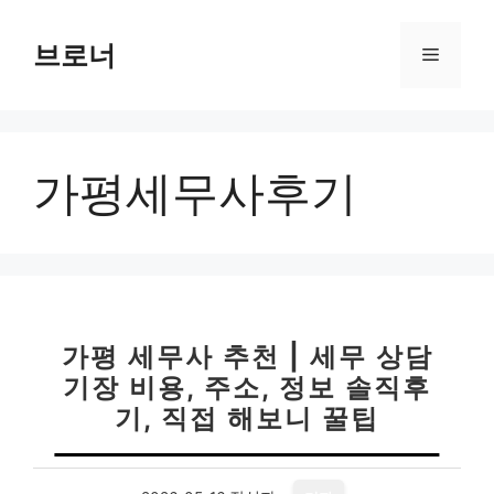
컨
텐
브로너
메
츠
로
뉴
건
너
가평세무사후기
뛰
기
가평 세무사 추천 | 세무 상담
기장 비용, 주소, 정보 솔직후
기, 직접 해보니 꿀팁