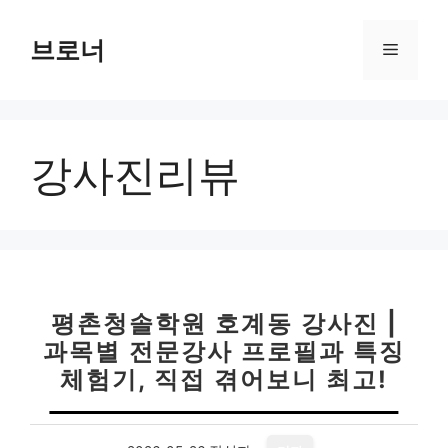
컨
텐
브로너
메
츠
로
뉴
건
너
강사진리뷰
뛰
기
평촌청솔학원 호계동 강사진 |
과목별 전문강사 프로필과 특징
체험기, 직접 겪어보니 최고!