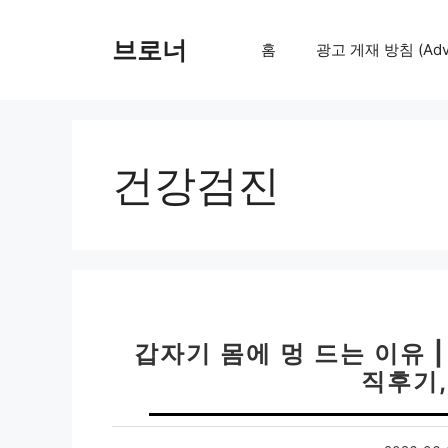
컨
텐
브로너
홈
광고 게재 방침 (Adver
츠
로
건
너
뛰
건강검진
기
갑자기 몸에 멍 드는 이유 |
직후기,