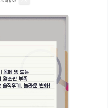
03
작성자:
기자