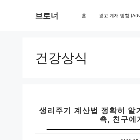
컨
텐
브로너
홈
광고 게재 방침 (Adver
츠
로
건
너
뛰
건강상식
기
생리주기 계산법 정확히 알기
측, 친구에