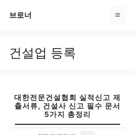
컨
텐
브로너
메
츠
로
뉴
건
너
건설업 등록
뛰
기
대한전문건설협회 실적신고 제
출서류, 건설사 신고 필수 문서
5가지 총정리