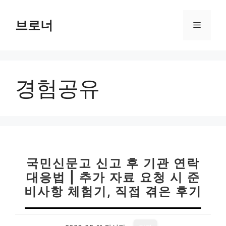
컨
텐
브로너
메
츠
로
뉴
건
너
경험공유
뛰
기
국민신문고 신고 후 기관 연락
대응법 | 추가 자료 요청 시 준
비사항 체험기, 직접 겪은 후기