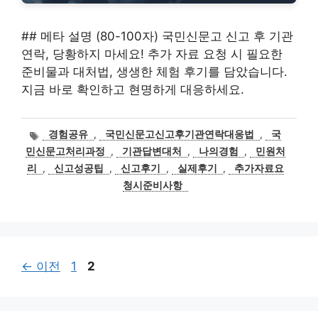
## 메타 설명 (80-100자) 국민신문고 신고 후 기관
연락, 당황하지 마세요! 추가 자료 요청 시 필요한
준비물과 대처법, 생생한 체험 후기를 담았습니다.
지금 바로 확인하고 현명하게 대응하세요.
태
경험공유
,
국민신문고신고후기관연락대응법
,
국
그
민신문고처리과정
,
기관답변대처
,
나의경험
,
민원처
리
,
신고성공팁
,
신고후기
,
실제후기
,
추가자료요
청시준비사항
페
페
←
이전
1
2
이
이
지
지