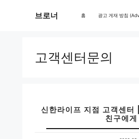
컨
텐
브로너
홈
광고 게재 방침 (Adver
츠
로
건
너
뛰
고객센터문의
기
신한라이프 지점 고객센터 
친구에게