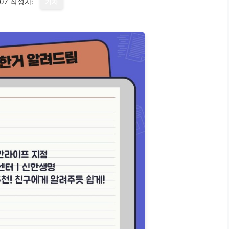
07
작성자:
기자