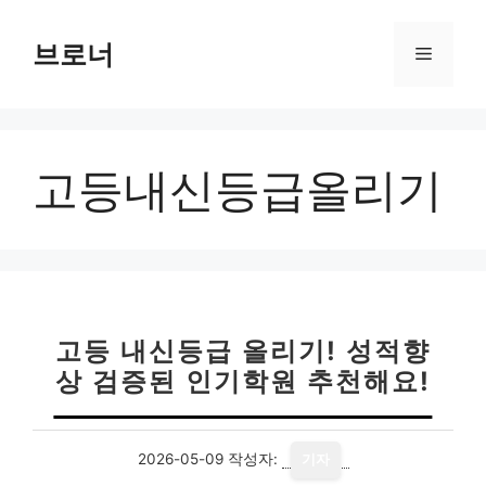
컨
텐
브로너
메
츠
로
뉴
건
너
고등내신등급올리기
뛰
기
고등 내신등급 올리기! 성적향
상 검증된 인기학원 추천해요!
2026-05-09
작성자:
기자