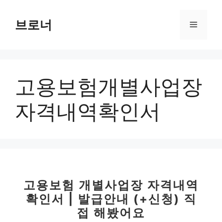
컨
텐
브로너
메
츠
로
뉴
건
너
고용보험개별사업장
뛰
기
자격내역확인서
고용보험 개별사업장 자격내역
확인서 | 발급안내 (+신청) 직
접 해봤어요