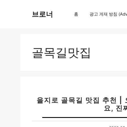
컨
텐
브로너
홈
광고 게재 방침 (Adver
츠
로
건
너
뛰
골목길맛집
기
을지로 골목길 맛집 추천 |
요, 