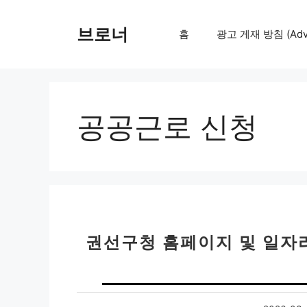
컨
텐
브로너
홈
광고 게재 방침 (Adver
츠
로
건
너
뛰
공공근로 신청
기
권선구청 홈페이지 및 일자