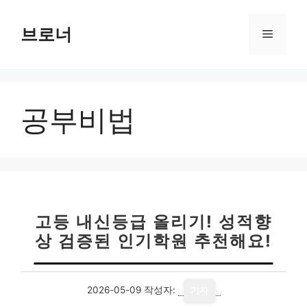
컨
텐
브로너
메
츠
로
뉴
건
너
공부비법
뛰
기
고등 내신등급 올리기! 성적향
상 검증된 인기학원 추천해요!
2026-05-09
작성자:
기자