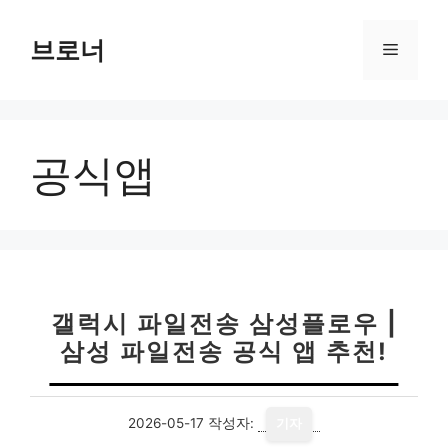
컨
텐
브로너
메
츠
로
뉴
건
너
공식앱
뛰
기
갤럭시 파일전송 삼성플로우 |
삼성 파일전송 공식 앱 추천!
2026-05-17
작성자:
기자