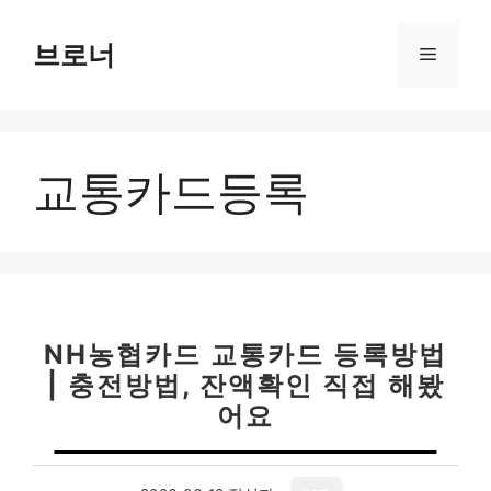
컨
텐
브로너
메
츠
로
뉴
건
너
교통카드등록
뛰
기
NH농협카드 교통카드 등록방법
| 충전방법, 잔액확인 직접 해봤
어요