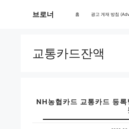
컨
텐
브로너
홈
광고 게재 방침 (Adver
츠
로
건
너
뛰
교통카드잔액
기
NH농협카드 교통카드 등록방