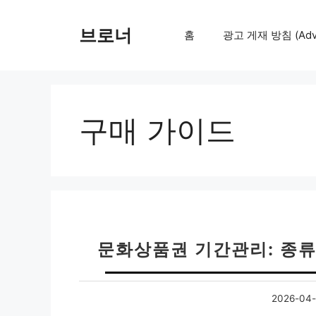
컨
텐
브로너
홈
광고 게재 방침 (Adver
츠
로
건
너
뛰
구매 가이드
기
문화상품권 기간관리: 종류
2026-04-