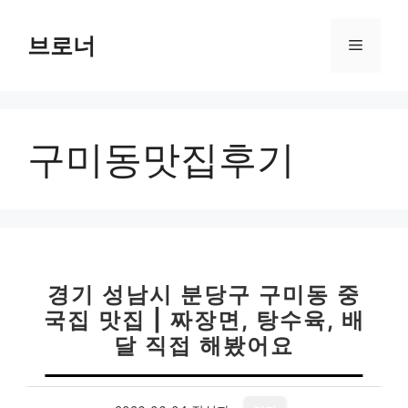
컨
텐
브로너
메
츠
로
뉴
건
너
구미동맛집후기
뛰
기
경기 성남시 분당구 구미동 중
국집 맛집 | 짜장면, 탕수육, 배
달 직접 해봤어요