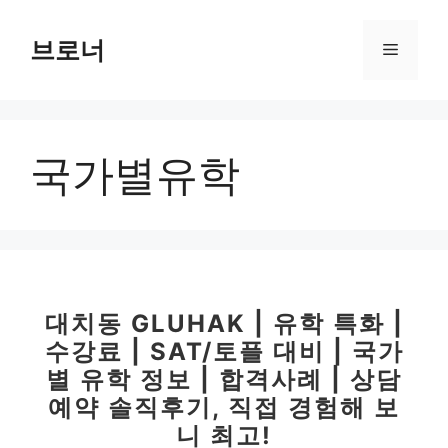
컨
텐
브로너
메
츠
로
뉴
건
너
국가별유학
뛰
기
대치동 GLUHAK | 유학 특화 |
수강료 | SAT/토플 대비 | 국가
별 유학 정보 | 합격사례 | 상담
예약 솔직후기, 직접 경험해 보
니 최고!