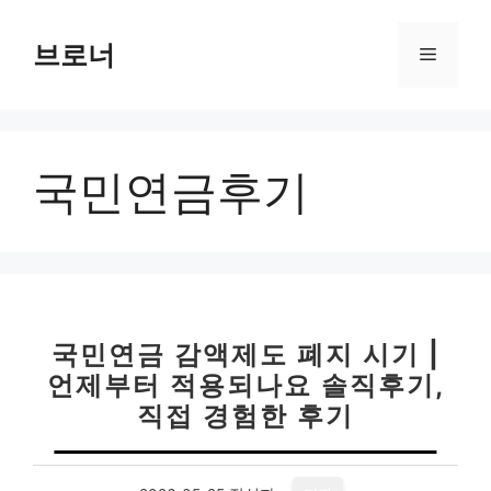
컨
텐
브로너
메
츠
로
뉴
건
너
국민연금후기
뛰
기
국민연금 감액제도 폐지 시기 |
언제부터 적용되나요 솔직후기,
직접 경험한 후기