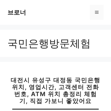
컨
텐
브로너
메
츠
로
뉴
건
너
국민은행방문체험
뛰
기
대전시 유성구 대정동 국민은행
위치, 영업시간, 고객센터 전화
번호, ATM 위치 총정리 체험
기, 직접 가보니 좋았어요