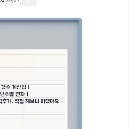
24
작성자:
기자