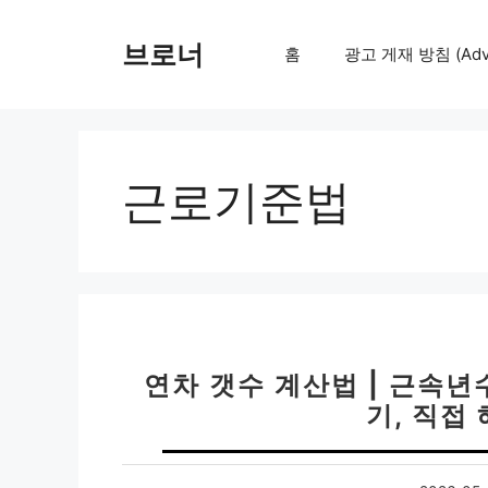
컨
텐
브로너
홈
광고 게재 방침 (Adver
츠
로
건
너
뛰
근로기준법
기
연차 갯수 계산법 | 근속년
기, 직접