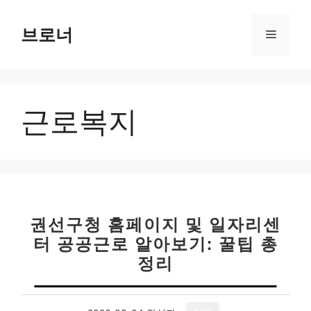
컨
텐
브로너
메
츠
로
뉴
건
너
근로복지
뛰
기
권선구청 홈페이지 및 일자리센
터 공공근로 알아보기: 꿀팁 총
정리