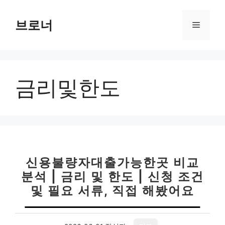
컨
텐
브로너
메
츠
로
뉴
건
너
금리및한도
뛰
기
신용불량자대출가능한곳 비교
분석 | 금리 및 한도 | 신청 조건
및 필요 서류, 직접 해봤어요